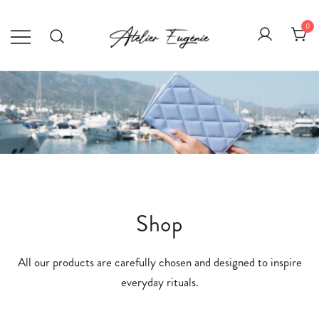
Skip
to
0
content
Atelier Eugénie
Élégance au quotidien.
Shop
All our products are carefully chosen and designed to inspire
everyday rituals.